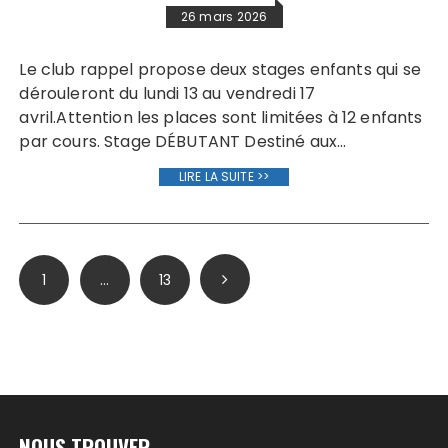
26 mars 2026
Le club rappel propose deux stages enfants qui se
dérouleront du lundi 13 au vendredi 17
avril.Attention les places sont limitées à 12 enfants
par cours. Stage DÉBUTANT Destiné aux…
LIRE LA SUITE >>
Pagination
1
…
13
des
publications
NOUS TROUVER