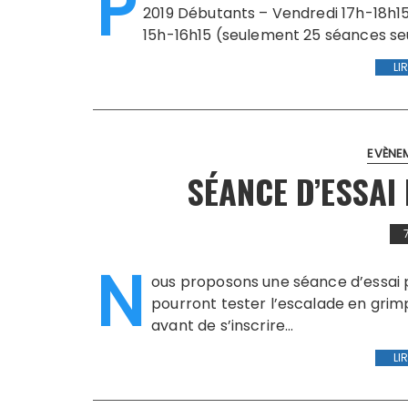
P
2019 Débutants – Vendredi 17h-18h1
15h-16h15 (seulement 25 séances se
LI
EVÈNE
SÉANCE D’ESSAI
N
ous proposons une séance d’essai p
pourront tester l’escalade en grimp
avant de s’inscrire…
LI