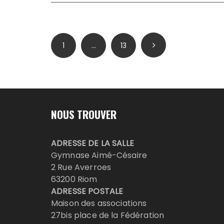
Pagination
1
…
13
des
publications
NOUS TROUVER
ADRESSE DE LA SALLE
Gymnase Aimé-Césaire
2 Rue Averroes
63200 Riom
ADRESSE POSTALE
Maison des associations
27bis place de la Fédération