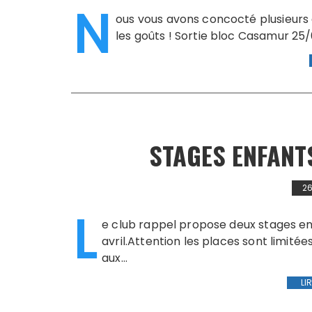
N
ous vous avons concocté plusieurs 
les goûts ! Sortie bloc Casamur 25/
STAGES ENFANT
26
L
e club rappel propose deux stages enf
avril.Attention les places sont limit
aux…
LI