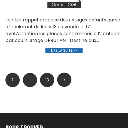
26 mars 2026
Le club rappel propose deux stages enfants qui se
dérouleront du lundi 13 au vendredi 17
avril.Attention les places sont limitées à 12 enfants
par cours. Stage DÉBUTANT Destiné aux…
LIRE LA SUITE >>
Pagination
1
…
13
des
publications
NOUS TROUVER