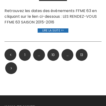
Retrouvez les dates des évènements FFME 63 en
cliquant sur le lien ci-dessous : LES RENDEZ-VOUS
FFME 63 SAISON 2015-2016
LIRE LA SUITE >>
Pagination
1
…
10
…
13
des
publications