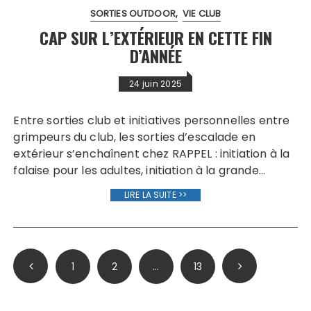
SORTIES OUTDOOR
VIE CLUB
CAP SUR L’EXTÉRIEUR EN CETTE FIN
D’ANNÉE
24 juin 2025
Entre sorties club et initiatives personnelles entre
grimpeurs du club, les sorties d’escalade en
extérieur s’enchaînent chez RAPPEL : initiation à la
falaise pour les adultes, initiation à la grande…
LIRE LA SUITE >>
Pagination
1
2
…
13
des
publications