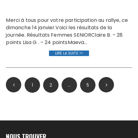
Merci à tous pour votre participation au rallye, ce
dimanche 14 janvier.Voici les résultats de la
journée. Résultats Femmes SENIORClaire B. – 28
points Lisa G . – 24 pointsMaeva…
LIRE LA SUITE >>
Pagination
1
2
…
5
des
publications
NOUS TROUVER