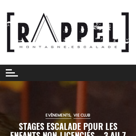
Skip
to
content
EVÈNEMENTS
VIE CLUB
STAGES ESCALADE POUR LES
ENFANTS NON-LICENCIÉS – 3 AU 7