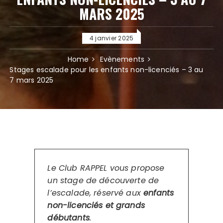
MARS 2025
4 janvier 2025
Home
Evènements
Stages escalade pour les enfants non-licenciés – 3 au
7 mars 2025
Le Club RAPPEL vous propose
un stage de découverte de
l’escalade, réservé aux
enfants
non-licenciés et grands
débutants
.